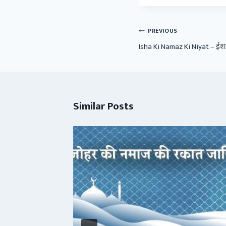
Post
PREVIOUS
navigation
Isha Ki Namaz Ki Niyat – ईशा
Similar Posts