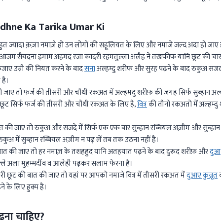
dhne Ka Tarika Umar Ki
 बहुत ज्यादा क़ज़ा नमाज़े हो उन लोगों की सहूलियत के लिए और नमाजे जल्द अदा हो जा
 आजम सैयदना इमाम अहमद रजा कादरी रहमतुल्ला अलैह ने तखफीफ यानि छूट की चार सुर
ाए उम्री की नियत करने के बाद
सना
अल्हम्दु शरीफ और सुरह पढ़ने के बाद रुकुअ सजदा
 है।
 जाए तो फर्ज की तीसरी और चौथी रकअत में अल्हमदु शरीफ़ की जगह सिर्फ सुब्हान अ
यह छूट सिर्फ फर्ज की तीसरी और चौथी रकअत के लिए है,
वित्र
की तीनों रकअतो में अल्हम्द
त की जाए तो रुकुअ और सजदे में सिर्फ एक एक बार सुब्हान रब्बियल अज़ीम और सुब्हान 
ुकुअ में सुब्हान रब्बियल अज़ीम न पढ़ लें तब तक उठना नहीं है।
ात की जाए तो हर नमाज़ के तशहहुद यानि अतहयात पढ़ने के बाद दुरूद शरीफ़ और
दुआ
्ले अला मुहम्मदींव व आलेही पढ़कर सलाम फेरना है।
 छूट की बात की जाए तो यहां पर आपको नमाजे वित्र में तीसरी रकअत में
दुआए कुन्नूत
क
े के लिए हुक्म है।
ढ़ना चाहिए?