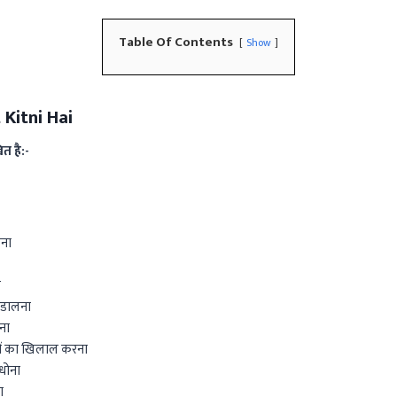
Table Of Contents
Show
Kitni Hai
ित है:-
ोना
ा
ी डालना
ना
यों का खिलाल करना
धोना
ा