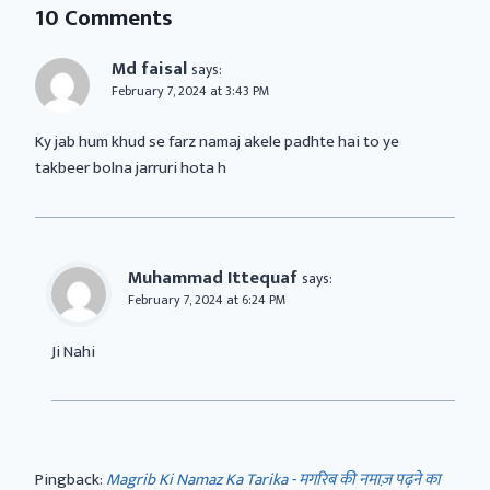
10 Comments
Md faisal
says:
February 7, 2024 at 3:43 PM
Ky jab hum khud se farz namaj akele padhte hai to ye
takbeer bolna jarruri hota h
Muhammad Ittequaf
says:
February 7, 2024 at 6:24 PM
Ji Nahi
Pingback:
Magrib Ki Namaz Ka Tarika - मगरिब की नमाज़ पढ़ने का